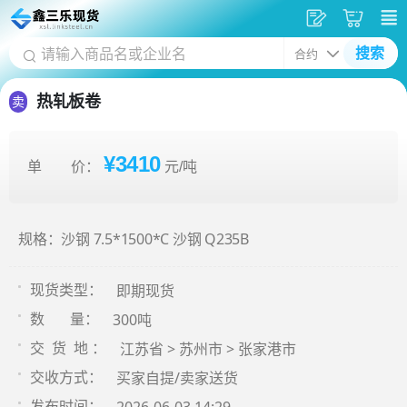
发
采
搜索
供
购
应
车
热轧板卷
卖
¥3410
单 价：
元/吨
规格：沙钢 7.5*1500*C 沙钢 Q235B
即期现货
现货类型：
300吨
数 量：
江苏省 > 苏州市 > 张家港市
交 货 地 ：
买家自提/卖家送货
交收方式：
发布时间：