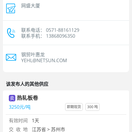
网盛大厦
联系电话： 0571-88161129
联系手机： 13868096350
钢贸叶惠龙
YEHL@NETSUN.COM
该发布人的其他供应
热轧板卷
卖
3250元/吨
即期现货
300 吨
有效时间
1天
交 收 地
江苏省 > 苏州市