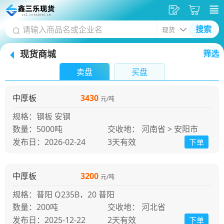
发
采
搜索
供
购
现货商城
筛选
应
车
首
卖盘
买盘
页
中厚板
3430
元/吨
规格：钢板 安钢
5000吨
交收地： 河南省 > 安阳市
发布日：2026-02-24
3天
有效
下单
中厚板
3200
元/吨
规格：普阳 Q235B，20 普阳
200吨
交收地： 河北省
发布日：2025-12-22
2天
有效
下单